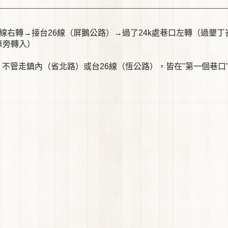
線右轉→接台26線（屏鵝公路）→過了24k處巷口左轉（過墾丁峇里
車旁轉入）
，不管走鎮內（省北路）或台26線（恆公路），皆在"第一個巷口